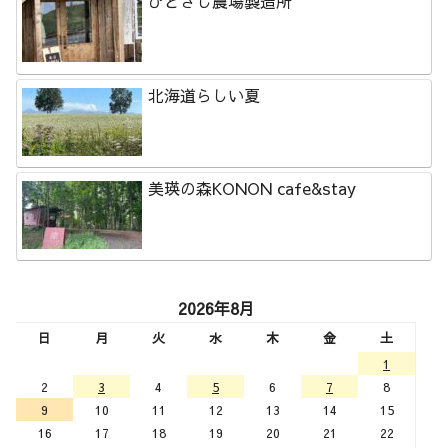
ひとさじ農場製造所
北海道らしい夏
美瑛の森KONON cafe&stay
2026年8月
日
月
火
水
木
金
土
1
2
3
4
5
6
7
8
9
10
11
12
13
14
15
16
17
18
19
20
21
22