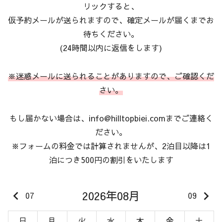
リックすると、
仮予約メールが送られますので、確定メールが届くまでお
待ちください。
(24時間以内に返信をします)
※迷惑メールに送られることがありますので、ご確認くだ
さい。
もし届かない場合は、info@hilltopbiei.comまでご連絡く
ださい。
※フォームの料金では計算されませんが、2泊目以降は1
泊につき500円の割引をいたします
2026年08月
keyboard_arrow_left
keyboard_arrow_right
07
09
日
月
火
水
木
金
土