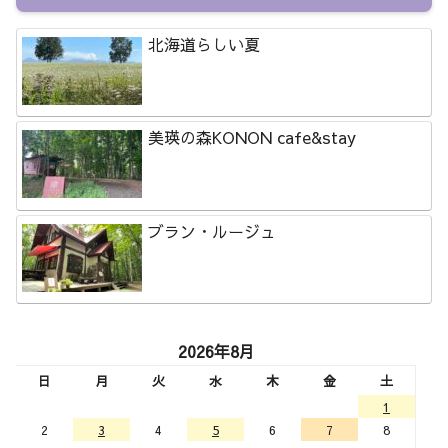
北海道らしい夏
美瑛の森KONON cafe&stay
ブラン・ルージュ
2026年8月
日
月
火
水
木
金
土
1
2
3
4
5
6
7
8