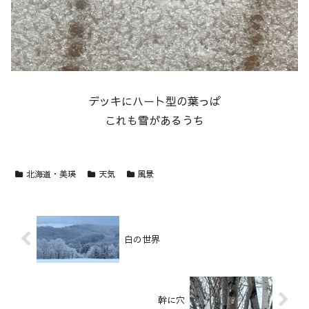
デッキにハート型の葉っぱ
これも雪があるうち
北海道・美瑛
天気
風景
白の世界
幹に穴