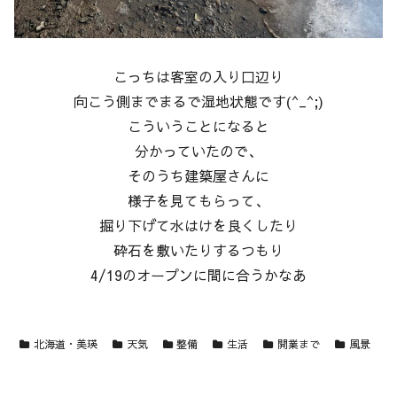
こっちは客室の入り口辺り
向こう側までまるで湿地状態です(^_^;)
こういうことになると
分かっていたので、
そのうち建築屋さんに
様子を見てもらって、
掘り下げて水はけを良くしたり
砕石を敷いたりするつもり
4/19のオープンに間に合うかなあ
北海道・美瑛
天気
整備
生活
開業まで
風景