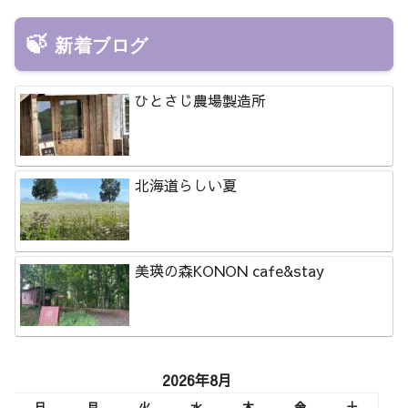
新着ブログ
ひとさじ農場製造所
北海道らしい夏
美瑛の森KONON cafe&stay
2026年8月
日
月
火
水
木
金
土