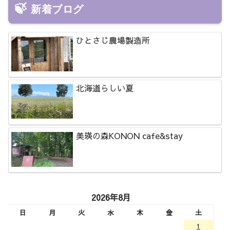
新着ブログ
ひとさじ農場製造所
北海道らしい夏
美瑛の森KONON cafe&stay
2026年8月
日
月
火
水
木
金
土
1