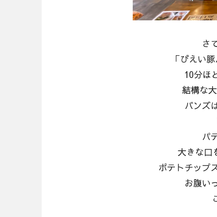
さ
「びえい豚
10分ほ
結構な大
バンズ
パ
大きな口を
ポテトチップ
お腹い