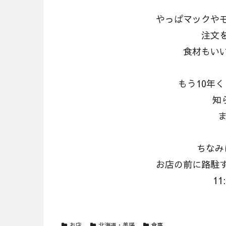
やっぱマックや
注文
食材もい
もう10年
知ら
ま
ちなみ
お店の前に路駐
11
お店
北海道・美瑛
食事