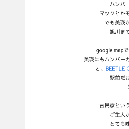
ハンバ
マックとか
でも美瑛
旭川ま
google 
美瑛にもハンバー
と、
BEETLE 
駅前だ
古民家とい
ご主人
とても