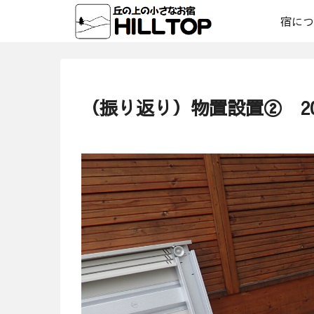
宿につ
（振り返り）物置設置② 201