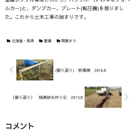
ルカー)と、ダンプカー、プレート(転圧機)を借りまし
た。これから土木工事の始まりです。
北海道・美瑛
整備
開業まで
(振り返り) 牧場柵 2014.8
（振り返り） 暗渠排水作り② 2015.8
コメント