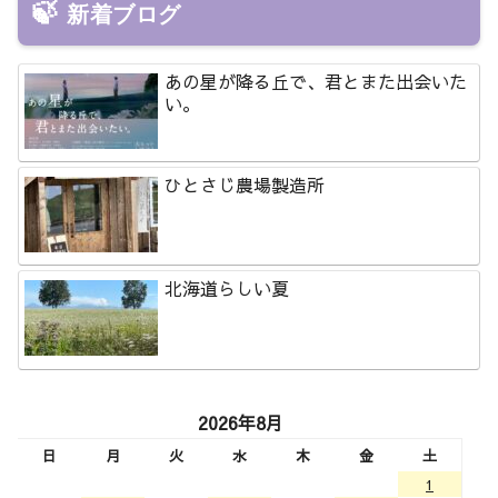
新着ブログ
あの星が降る丘で、君とまた出会いた
い。
ひとさじ農場製造所
北海道らしい夏
2026年8月
日
月
火
水
木
金
土
1