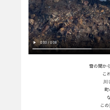
雪の間か
こ
川じ
町
この