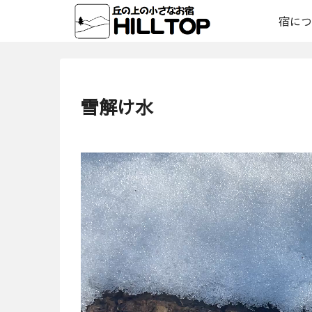
宿につ
雪解け水