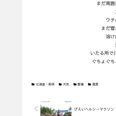
まだ周囲
ウチ
まだ雪
溶け
いたる所で川
ぐちょぐち
北海道・美瑛
天気
整備
風景
びえいヘルシーマラソン