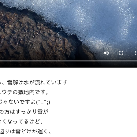
ら、雪解け水が流れています
れウチの敷地内です。
ゃないですよ(^_^;)
の方はすっかり雪が
なくなってるけど、
辺りは雪どけが遅く、