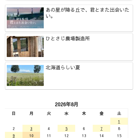
あの星が降る丘で、君とまた出会いた
い。
ひとさじ農場製造所
北海道らしい夏
2026年8月
日
月
火
水
木
金
土
1
2
3
4
5
6
7
8
9
10
11
12
13
14
15