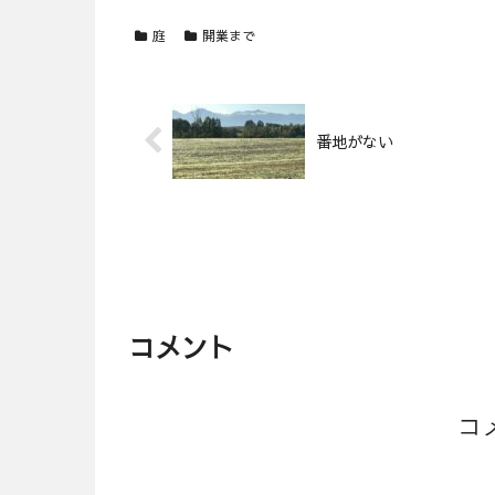
庭
開業まで
番地がない
コメント
コ