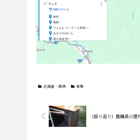
北海道・美瑛
食事
（振り返り）農機具小屋作り