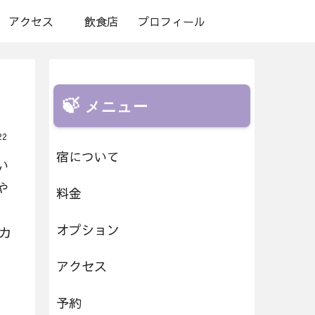
アクセス
飲食店
プロフィール
メニュー
22
宿について
い
や
料金
オプション
カ
アクセス
予約