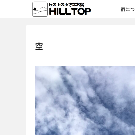
宿につ
空