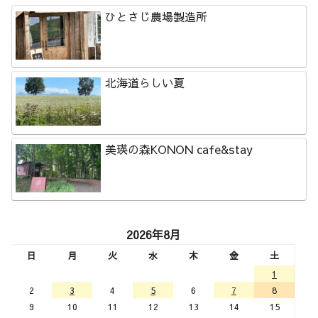
ひとさじ農場製造所
北海道らしい夏
美瑛の森KONON cafe&stay
2026年8月
日
月
火
水
木
金
土
1
2
3
4
5
6
7
8
9
10
11
12
13
14
15