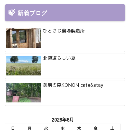
新着ブログ
ひとさじ農場製造所
北海道らしい夏
美瑛の森KONON cafe&stay
2026年8月
日
月
火
水
木
金
土