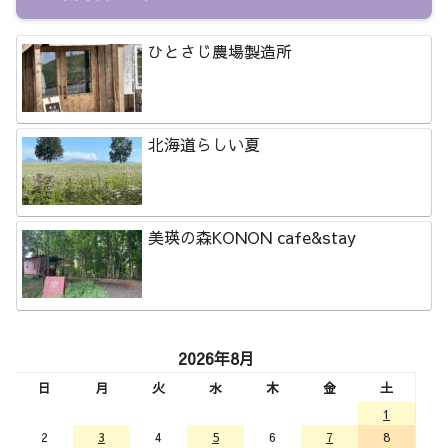
ひとさじ農場製造所
北海道らしい夏
美瑛の森KONON cafe&stay
2026年8月
日
月
火
水
木
金
土
1
2
3
4
5
6
7
8