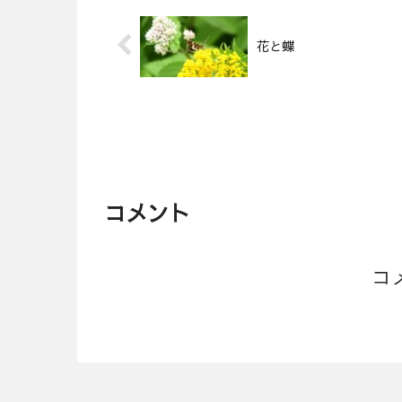
花と蝶
コメント
コ