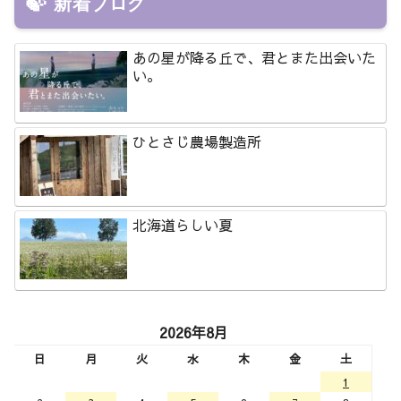
新着ブログ
あの星が降る丘で、君とまた出会いた
い。
ひとさじ農場製造所
北海道らしい夏
2026年8月
日
月
火
水
木
金
土
1