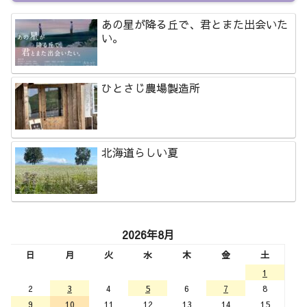
あの星が降る丘で、君とまた出会いた
い。
ひとさじ農場製造所
北海道らしい夏
2026年8月
日
月
火
水
木
金
土
1
2
3
4
5
6
7
8
9
10
11
12
13
14
15