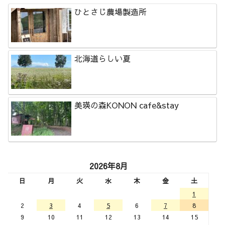
ひとさじ農場製造所
北海道らしい夏
美瑛の森KONON cafe&stay
2026年8月
日
月
火
水
木
金
土
1
2
3
4
5
6
7
8
9
10
11
12
13
14
15