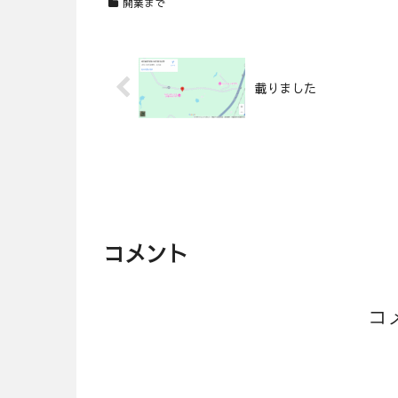
開業まで
載りました
コメント
コ