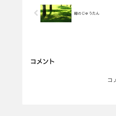
緑のじゅうたん
コメント
コ