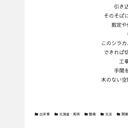
引き
そのそば
剪定や
このシラカ
できれば
工
手間
木のない空
出来事
北海道・美瑛
整備
生活
開