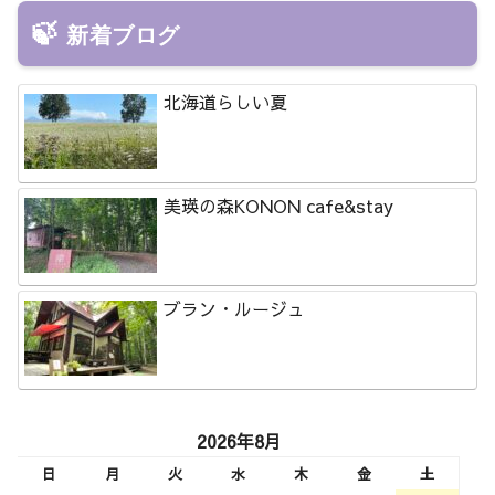
新着ブログ
北海道らしい夏
美瑛の森KONON cafe&stay
ブラン・ルージュ
2026年8月
日
月
火
水
木
金
土