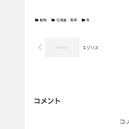
動物
北海道・美瑛
鳥
エゾリス
コメント
コ