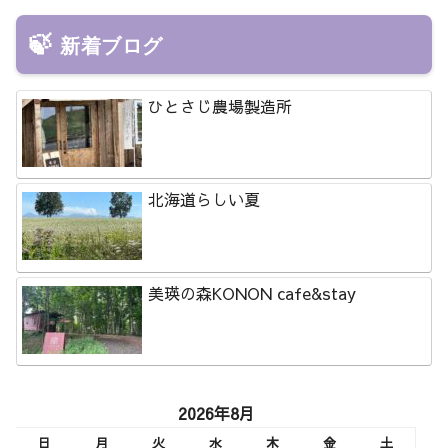
新着ブログ
ひとさじ農場製造所
北海道らしい夏
美瑛の森KONON cafe&stay
2026年8月
日
月
火
水
木
金
土