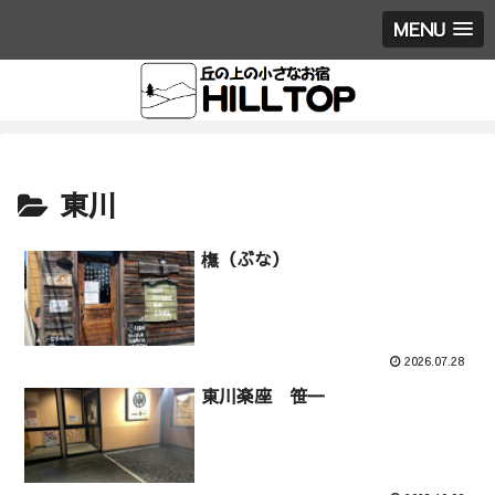
MENU
東川
橅（ぶな）
2026.07.28
東川楽座 笹一